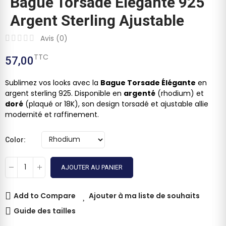
Bague Torsade Élégante 925
Argent Sterling Ajustable
Avis (
0
)
TTC
57,00
Sublimez vos looks avec la
Bague Torsade Élégante
en
argent sterling 925. Disponible en
argenté
(rhodium) et
doré
(plaqué or 18K), son design torsadé et ajustable allie
modernité et raffinement.
Color
AJOUTER AU PANIER
Add to Compare
Ajouter à ma liste de souhaits
Guide des tailles