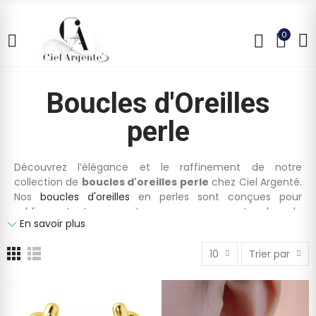
0
Boucles d'Oreilles
perle
Découvrez l’élégance et le raffinement de notre
collection de
boucles d'oreilles perle
chez Ciel Argenté.
Nos
boucles d'oreilles
en perles sont conçues pour
sublimer toutes vos tenues avec une touche de
En savoir plus
sophistication intemporelle. Symbole de féminité et de
grâce, les perles sont un incontournable du monde des
10
Trier par
bijoux.
Pourquoi choisir des boucles d'oreilles en perles ?
Les boucles d'oreilles perle sont l'incarnation du chic et du
classique. Chez Ciel Argenté, nos modèles sont
soigneusement sélectionnés pour offrir une qualité