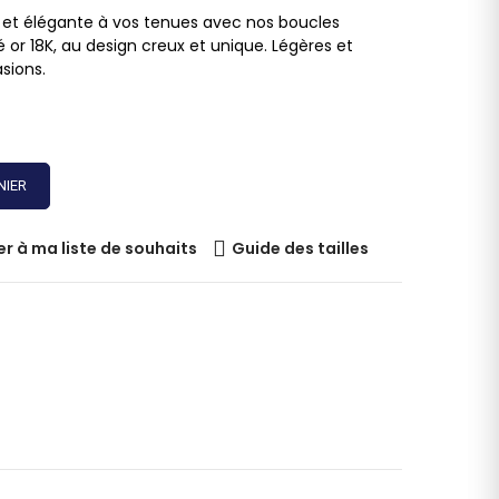
et élégante à vos tenues avec nos boucles
é or 18K, au design creux et unique. Légères et
sions.
NIER
er à ma liste de souhaits
Guide des tailles