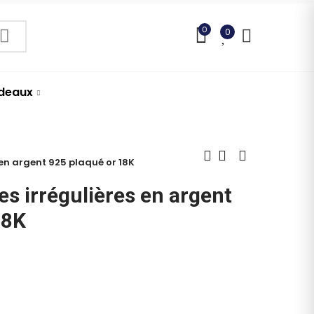
0
0
adeaux
s en argent 925 plaqué or 18K
les irrégulières en argent
18K