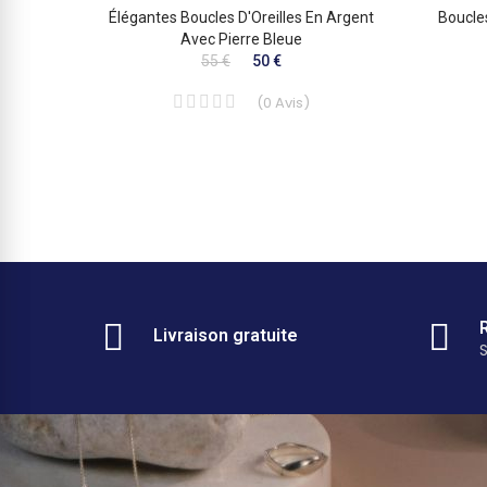
es En
Élégantes Boucles D'Oreilles En Argent
Boucles
Violet
Avec Pierre Bleue
55 €
50 €
(
0
Avis
)
Livraison gratuite
S