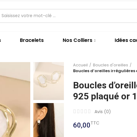
s
Bracelets
Nos Colliers
Idées c
Accueil
Boucles d'oreilles
Boucles d’oreilles irrégulière
Boucles d’oreil
925 plaqué or 
Avis (
0
)
TTC
60,00