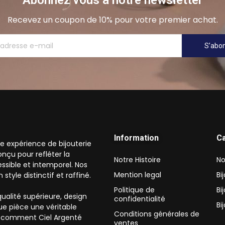
Abonnez vous à notre newsletter
Recevez un coupon de 10% pour votre premier achat.
S’abo
Information
C
e expérience de bijouterie
nçu pour refléter la
Notre Histoire
No
essible et intemporel. Nos
Mention legal
Bi
tyle distinctif et raffiné.
Politique de
Bi
ualité supérieure, design
confidentialité
Bi
ue pièce une véritable
Conditions générales de
ez comment Ciel Argenté
ventes