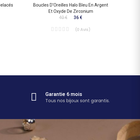
relacés
Boucles D'Oreilles Halo Bleu En Argent
Boucles
Et Oxyde De Zirconium
Ar
40 €
36 €
(
0
Avis
)
Garantie 6 mois
Tous nos bijoux sont garantis.