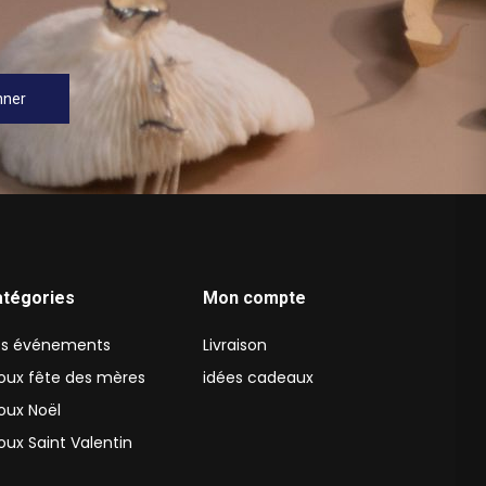
nner
atégories
Mon compte
s événements
Livraison
joux fête des mères
idées cadeaux
joux Noël
joux Saint Valentin