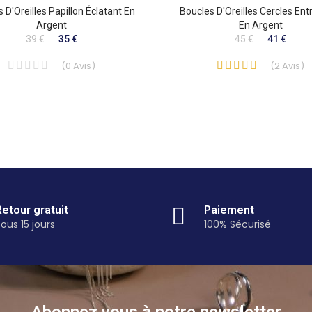
 D'Oreilles Papillon Éclatant En
Boucles D'Oreilles Cercles Ent
Argent
En Argent
39 €
35 €
45 €
41 €
(
0
Avis
)
(
2
Avis
)
Retour gratuit
Paiement
ous 15 jours
100% Sécurisé