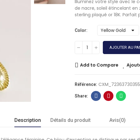
Illuminez votre style avec le c
de nacre, soleil étincelant en
sterling plaqué or 18K. Parfai
Color
AJOUTER AU PA
Add to Compare
Ajout
CXM_7236373035
Référence:
Description
Détails du produit
Avis(0)
 à l’élégance féminine. Ce bijou d’exception se distingue par ses 