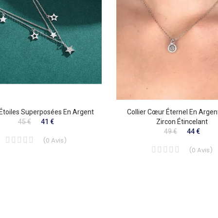
r Étoiles Superposées En Argent
Collier Cœur Éternel En Arge
45 €
41 €
Zircon Étincelant
49 €
44 €
(
0
Avis
)
(
0
Avis
)