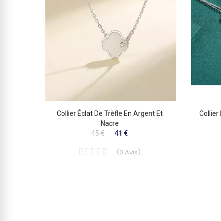
rcons –
Collier Éclat De Trèfle En Argent Et
Collie
Nacre
45 €
41 €
(
0
Avis
)