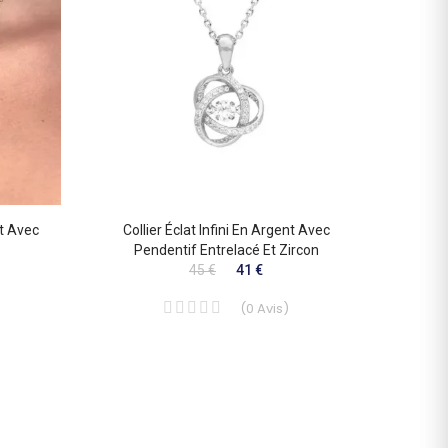
nt Avec
Collier Éclat Infini En Argent Avec
Collie
Pendentif Entrelacé Et Zircon
45 €
41 €
(
0
Avis
)