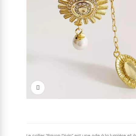
Cliquez pour agrandir
Le collier “Rayon Divin” est une ode à la lumière et