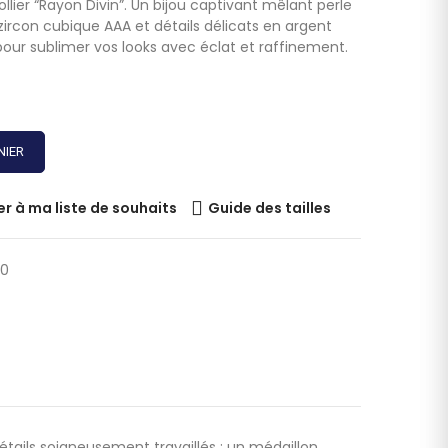
ollier “Rayon Divin”. Un bijou captivant mêlant perle
 zircon cubique AAA et détails délicats en argent
t pour sublimer vos looks avec éclat et raffinement.
NIER
er à ma liste de souhaits
Guide des tailles
50
détails soigneusement travaillés : un médaillon