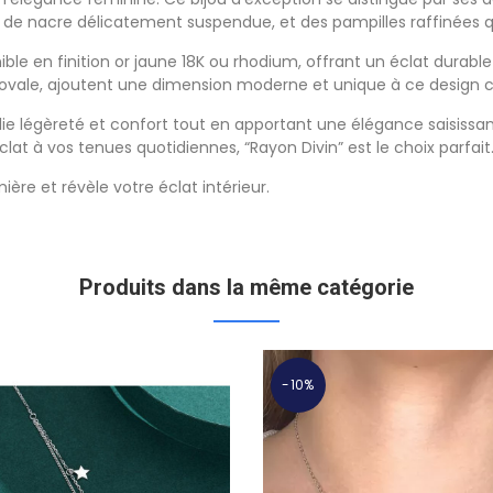
le de nacre délicatement suspendue, et des pampilles raffinée
onible en finition or jaune 18K ou rhodium, offrant un éclat durab
 ovale, ajoutent une dimension moderne et unique à ce design c
lie légèreté et confort tout en apportant une élégance saisissa
at à vos tenues quotidiennes, “Rayon Divin” est le choix parfait
ère et révèle votre éclat intérieur.
Produits dans la même catégorie
-10%