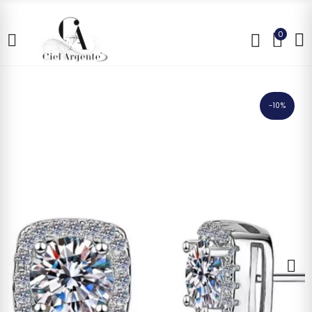
0
-10%