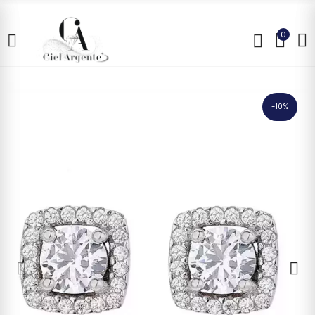
0
-10%