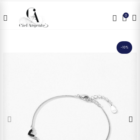
0
-10%