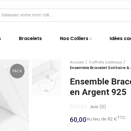
s
Bracelets
Nos Colliers
Idées c
Accueil
Coffrets cadeaux
Ensemble Bracelet Solitaire & 
PACK
Ensemble Bracel
en Argent 925
Avis (
0
)
TTC
60,00
Au lieu de 82 €