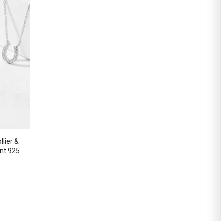
llier &
ent 925