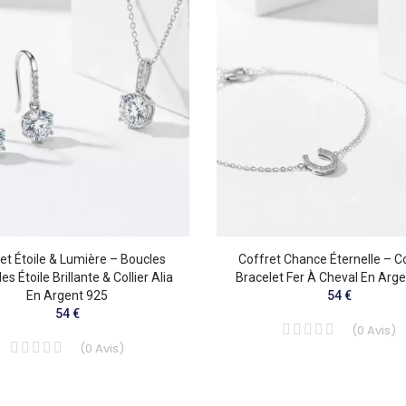
et Étoile & Lumière – Boucles
Coffret Chance Éternelle – Co
les Étoile Brillante & Collier Alia
Bracelet Fer À Cheval En Arg
En Argent 925
54 €
54 €
(
0
Avis
)
(
0
Avis
)