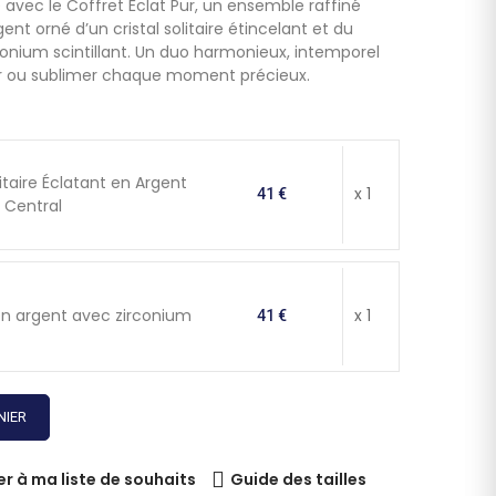
avec le Coffret Éclat Pur, un ensemble raffiné
t orné d’un cristal solitaire étincelant et du
irconium scintillant. Un duo harmonieux, intemporel
rir ou sublimer chaque moment précieux.
itaire Éclatant en Argent
x 1
41 €
l Central
a en argent avec zirconium
x 1
41 €
NIER
er à ma liste de souhaits
Guide des tailles