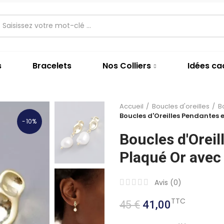
s
Bracelets
Nos Colliers
Idées c
Accueil
Boucles d'oreilles
B
Boucles d'Oreilles Pendantes 
-10%
Boucles d'Orei
Plaqué Or avec
Avis (
0
)
TTC
45 €
41,00