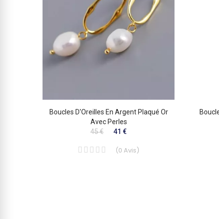
at” En
Boucles D'Oreilles En Argent Plaqué Or
Boucle
ling 999
Avec Perles
45 €
41 €
(
0
Avis
)