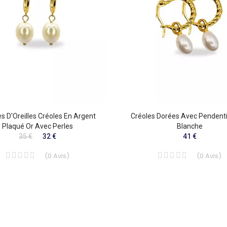
s D'Oreilles Créoles En Argent
Créoles Dorées Avec Pendenti
Plaqué Or Avec Perles
Blanche
35 €
32 €
41 €
(
0
Avis
)
(
0
Avis
)