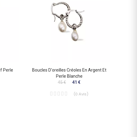
f Perle
Boucles D'oreilles Créoles En Argent Et
Boucl
Perle Blanche
Av
45 €
41 €
(
0
Avis
)