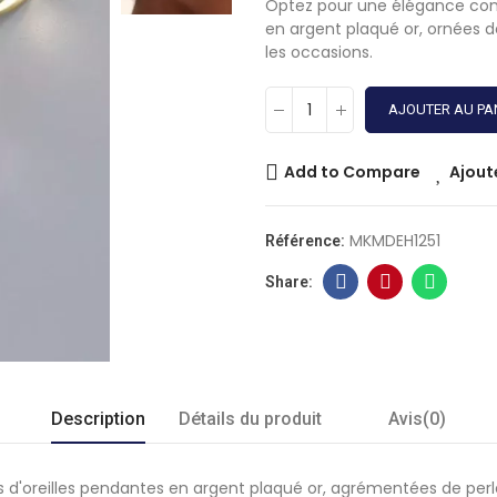
Optez pour une élégance con
en argent plaqué or, ornées d
les occasions.
AJOUTER AU PA
Add to Compare
Ajout
MKMDEH1251
Référence:
Description
Détails du produit
Avis(0)
d'oreilles pendantes en argent plaqué or, agrémentées de perles